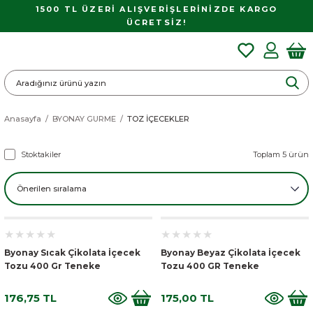
1500 TL ÜZERİ ALIŞVERİŞLERİNİZDE KARGO
ÜCRETSİZ!
Anasayfa
BYONAY GURME
TOZ İÇECEKLER
Stoktakiler
Toplam 5 ürün
Byonay Sıcak Çikolata İçecek
Byonay Beyaz Çikolata İçecek
Tozu 400 Gr Teneke
Tozu 400 GR Teneke
176,75 TL
175,00 TL