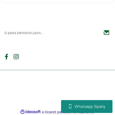
E-BÜLTEN
Haber listemize kayıt olarak kampanyalardan haberdar
olabilirsiniz.
BİZİ TAKİP EDİN
Site Creation |
Pixeler
Copyright 2024 © BYONAY | Tüm hakları saklıdır.
Whatsapp Sipariş
ideasoft
ile
e-