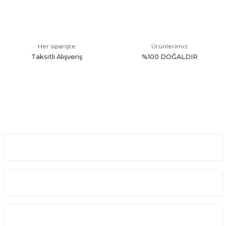
Her siparişte
Ürünlerimiz
Taksitli Alışveriş
%100 DOĞALDIR
Üyelik
Kurumsal
Alışveriş