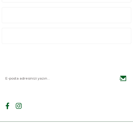
Kurumsal
Alışveriş
E-BÜLTEN
Haber listemize kayıt olarak kampanyalardan haberdar
olabilirsiniz.
BİZİ TAKİP EDİN