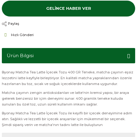
GELINCE HABER VER
Paylaş
Hızlı Gönderi
Ürün Bilgisi
Byonay Matcha Tea Latte İçecek Tozu 400 GR Teneke, matcha çayının eşsiz
lezzetini latte keyfiyle birleştiriyor. En kaliteli matcha yapraklarından özenle
hazırlanan bu toz, sıcak ve soğuk içeceklerde kullanıma uygundur.
Matcha çayının zengin antioksidanları ve latte'nin kremsi yapısı, bir araya
gelerek benzersiz bir içim deneyimi sunar. 400 gramlık teneke kutuda
sunulan bu özel toz, uzun süreli kullanım imkanı sağlar.
Byonay Matcha Tea Latte İçecek Tozu ile keyifli bir içecek deneyimine adım
atın. Sağlıklı ve lezzetli bir içecek arayanlar için mükemmel bir seçenek.
Şimdi sipariş verin ve matcha'nın tadını latte ile buluşturun