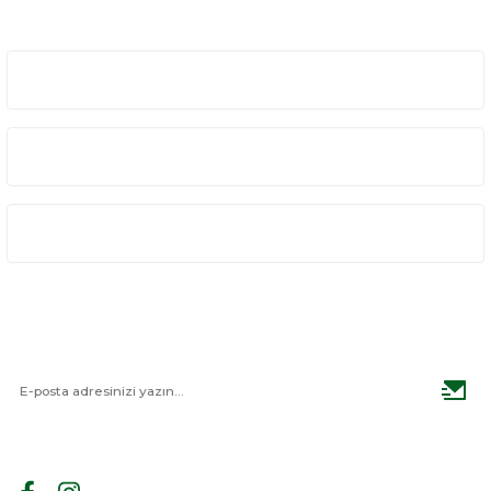
Gönder
Üyelik
Kurumsal
Alışveriş
E-BÜLTEN
Haber listemize kayıt olarak kampanyalardan haberdar
olabilirsiniz.
BİZİ TAKİP EDİN