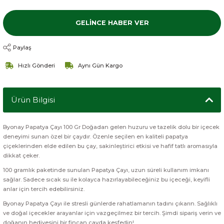
GELINCE HABER VER
Paylaş
Hızlı Gönderi
Aynı Gün Kargo
Ürün Bilgisi
Byonay Papatya Çayı 100 Gr Doğadan gelen huzuru ve tazelik dolu bir içecek
deneyimi sunan özel bir çaydır. Özenle seçilen en kaliteli papatya
çiçeklerinden elde edilen bu çay, sakinleştirici etkisi ve hafif tatlı aromasıyla
dikkat çeker.
100 gramlık paketinde sunulan Papatya Çayı, uzun süreli kullanım imkanı
sağlar. Sadece sıcak su ile kolayca hazırlayabileceğiniz bu içeceği, keyifli
anlar için tercih edebilirsiniz.
Byonay Papatya Çayı ile stresli günlerde rahatlamanın tadını çıkarın. Sağlıklı
ve doğal içecekler arayanlar için vazgeçilmez bir tercih. Şimdi sipariş verin ve
doğanın hediyesini bir fincan çayda keşfedin!