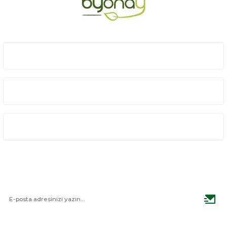
Gönder
Üyelik
Kurumsal
Alışveriş
E-BÜLTEN
Haber listemize kayıt olarak kampanyalardan haberdar
olabilirsiniz.
BİZİ TAKİP EDİN