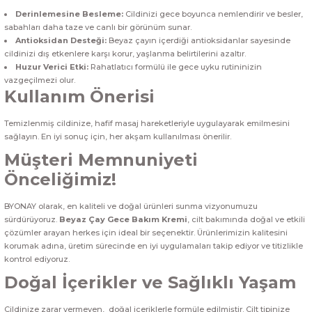
Derinlemesine Besleme:
Cildinizi gece boyunca nemlendirir ve besler,
sabahları daha taze ve canlı bir görünüm sunar.
Antioksidan Desteği:
Beyaz çayın içerdiği antioksidanlar sayesinde
cildinizi dış etkenlere karşı korur, yaşlanma belirtilerini azaltır.
Huzur Verici Etki:
Rahatlatıcı formülü ile gece uyku rutininizin
vazgeçilmezi olur.
Kullanım Önerisi
Temizlenmiş cildinize, hafif masaj hareketleriyle uygulayarak emilmesini
sağlayın. En iyi sonuç için, her akşam kullanılması önerilir.
Müşteri Memnuniyeti
Önceliğimiz!
BYONAY olarak, en kaliteli ve doğal ürünleri sunma vizyonumuzu
sürdürüyoruz.
Beyaz Çay Gece Bakım Kremi
, cilt bakımında doğal ve etkili
çözümler arayan herkes için ideal bir seçenektir. Ürünlerimizin kalitesini
korumak adına, üretim sürecinde en iyi uygulamaları takip ediyor ve titizlikle
kontrol ediyoruz.
Doğal İçerikler ve Sağlıklı Yaşam
Cildinize zarar vermeyen, doğal içeriklerle formüle edilmiştir. Cilt tipinize