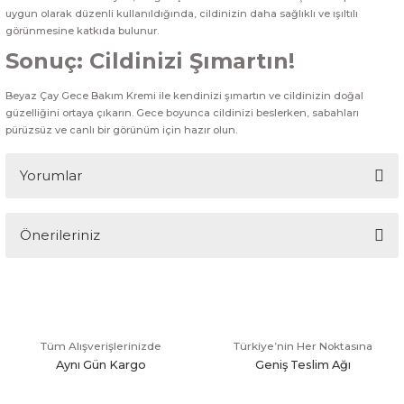
uygun olarak düzenli kullanıldığında, cildinizin daha sağlıklı ve ışıltılı
görünmesine katkıda bulunur.
Sonuç: Cildinizi Şımartın!
Beyaz Çay Gece Bakım Kremi ile kendinizi şımartın ve cildinizin doğal
güzelliğini ortaya çıkarın. Gece boyunca cildinizi beslerken, sabahları
pürüzsüz ve canlı bir görünüm için hazır olun.
Yorumlar
Önerileriniz
Bu ürüne ilk yorumu siz yapın!
Bu ürünün fiyat bilgisi, resim, ürün açıklamalarında ve diğer
konularda yetersiz gördüğünüz noktaları öneri formunu
Yorum Yaz
kullanarak tarafımıza iletebilirsiniz.
Görüş ve önerileriniz için teşekkür ederiz.
Tüm Alışverişlerinizde
Türkiye’nin Her Noktasına
Aynı Gün Kargo
Geniş Teslim Ağı
Ürün resmi kalitesiz, bozuk veya görüntülenemiyor.