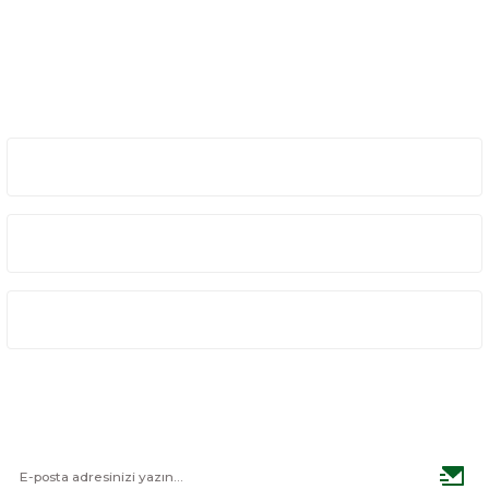
Gönder
Üyelik
Kurumsal
Alışveriş
E-BÜLTEN
Haber listemize kayıt olarak kampanyalardan haberdar
olabilirsiniz.